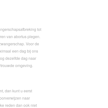
wangerschapsafbreking tot
eren van abortus plegen.
w zwangerschap. Voor de
ximaal een dag bij ons
 nog dezelfde dag naar
ertrouwde omgeving.
t, dan kunt u eerst
oorverwijzen naar
ke reden dan ook niet