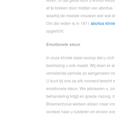
leven. In dat geval kunt u ervoor ki
af te breken door middel van abortus. 
waarbij de meeste vrouwen wel wat s
Om die reden is in 1971
abortus klini
opgericht.
Emotionele steun
In onze kliniek staat voorop dat u zic
beslissing u ook maakt. Wij doen er 
vervelende periode zo aangenaam moge
U kunt bij ons op elk moment terecht 
emotionele steun. We adviseren u, zor
behandeling krijgt en goede nazorg. In
Bloemenhove werken alleen maar vrou
oordeel naar u luisteren en ervoor zo