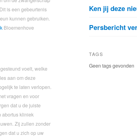
ezen om de zwangerschap
Ken jij deze ni
Dit is een gebeurtenis
teun kunnen gebruiken.
Persbericht ve
ek
Bloemenhove
TAGS
Geen tags gevonden
h gesteund voelt, welke
alles aan om deze
lijk te laten verlopen.
met vragen en voor
gen dat u de juiste
 abortus kliniek
wen. Zij zullen zonder
rgen dat u zich op uw