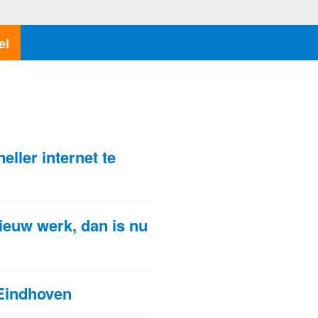
el
N
ller internet te
ieuw werk, dan is nu
 Eindhoven